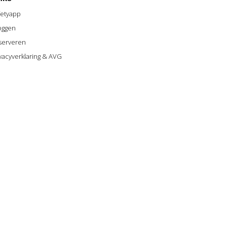
fetyapp
og
gen
serveren
vacyverklaring & AVG