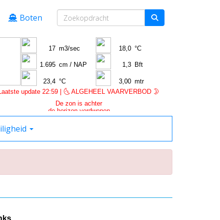
Boten
iligheid
nks