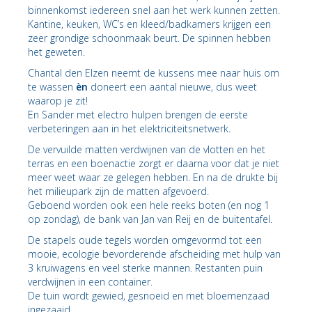
binnenkomst iedereen snel aan het werk kunnen zetten.
Kantine, keuken, WC’s en kleed/badkamers krijgen een
zeer grondige schoonmaak beurt. De spinnen hebben
het geweten.
Chantal den Elzen neemt de kussens mee naar huis om
te wassen
èn
doneert een aantal nieuwe, dus weet
waarop je zit!
En Sander met electro hulpen brengen de eerste
verbeteringen aan in het elektriciteitsnetwerk.
De vervuilde matten verdwijnen van de vlotten en het
terras en een boenactie zorgt er daarna voor dat je niet
meer weet waar ze gelegen hebben. En na de drukte bij
het milieupark zijn de matten afgevoerd.
Geboend worden ook een hele reeks boten (en nog 1
op zondag), de bank van Jan van Reij en de buitentafel.
De stapels oude tegels worden omgevormd tot een
mooie, ecologie bevorderende afscheiding met hulp van
3 kruiwagens en veel sterke mannen. Restanten puin
verdwijnen in een container.
De tuin wordt gewied, gesnoeid en met bloemenzaad
ingezaaid.