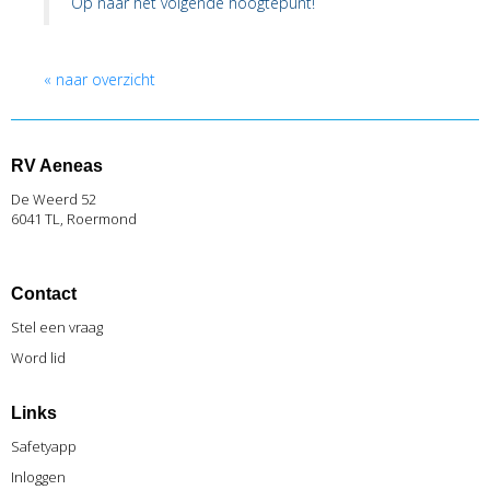
Op naar het volgende hoogtepunt!
« naar overzicht
RV Aeneas
De Weerd 52
6041 TL, Roermond
Contact
Stel een vraag
Word lid
Links
Safetyapp
Inlog
gen