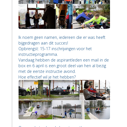
Ik noem geen namen, iedereen die er was heeft
bijgedragen aan dit succes!
Opbrengst: 15-17 inschrijvingen voor het
instructieprogramma.
Vandaag hebben de aspirantleden een mail in de
box en 6 april is een groot deel van hen al bezig
met de eerste instructie avond.
Hoe effectief wil je het hebben?